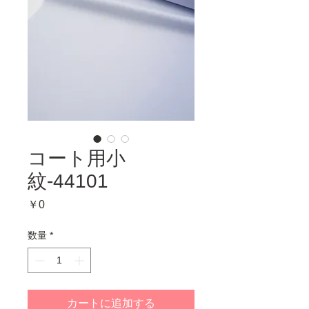
コート用小
紋-44101
価
￥0
格
数量
*
カートに追加する