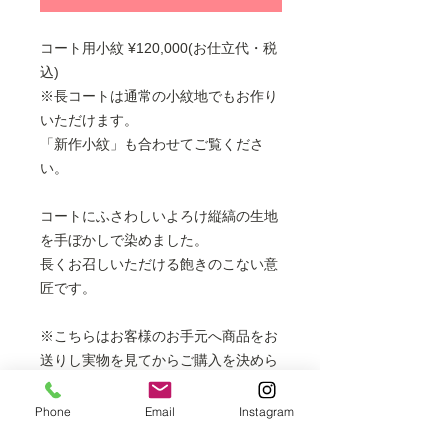
コート用小紋 ¥120,000(お仕立代・税
込)
※長コートは通常の小紋地でもお作り
いただけます。
「新作小紋」も合わせてご覧くださ
い。
コートにふさわしいよろけ縦縞の生地
を手ぼかしで染めました。
長くお召しいただける飽きのこない意
匠です。
※こちらはお客様のお手元へ商品をお
送りし実物を見てからご購入を決めら
れるお取り寄せ商品です。お取り寄せ
の段階ではお支払いは不要になりま
Phone
Email
Instagram
す。