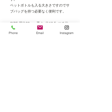
ペットボトルも入る大きさですのでサ
ブバッグを持つ必要なく便利です。
SIZE 横約30cm×高さ×約19.5×マチ約
12cm
Phone
Email
Instagram
※表示価格は全て税込となります。
※掲載商品は店頭でも販売しておりま
すので、時間差により売り切れの場合
はご容赦ください。
最高級 洗えるきもの きもの英​​
お問合せ番号
03-3269-8723
info@kimonohanabusa.co.jp
オンラインショップを見たとお問い合わせ下さい