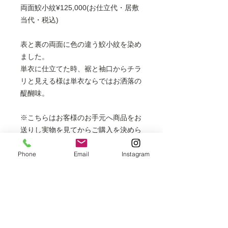
両面鮫小紋¥125,000(お仕立代・居敷
当代・税込)
表と裏の両面に色の違う鮫小紋を染め
ました。
単衣に仕立てた時、裾と袖口からチラ
リと見える様は単衣ならではお洒落の
醍醐味。
※こちらはお客様のお手元へ商品をお
送りし実物を見てからご購入を決めら
れるお取り寄せ商品です。お取り寄せ
Phone
Email
Instagram
の段階ではお支払いは不要になりま
す。
※掲載商品は店頭でも販売しておりま
すので、時間差により売り切れの場合
はご容赦ください。