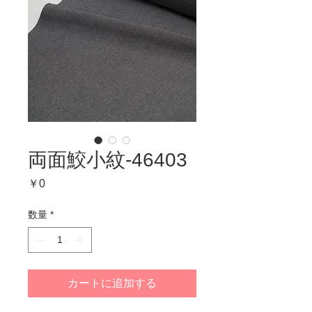
両面鮫小紋-46403
価
￥0
格
数量
*
カートに追加する