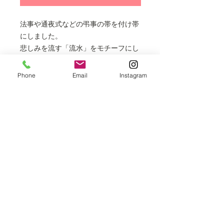
法事や通夜式などの弔事の帯を付け帯
にしました。
悲しみを流す「流水」をモチーフにし
ました。
Phone
Email
Instagram
※ご家庭で手洗い出来ます。
※表示価格は全て税込となります。
※掲載商品は店頭でも販売しておりま
すので、時間差により売り切れの場合
はご容赦ください。
最高級 洗えるきもの きもの英​​
お問合せ番号
03-3269-8723
info@kimonohanabusa.co.jp