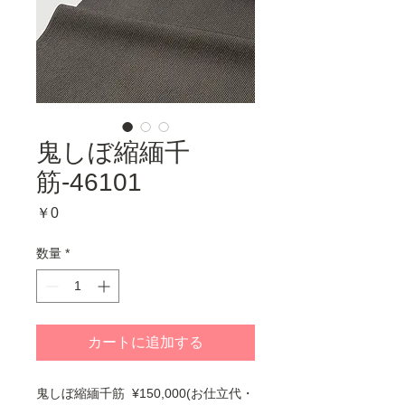
鬼しぼ縮緬千
筋-46101
価
￥0
格
数量
*
カートに追加する
鬼しぼ縮緬千筋 ¥150,000(お仕立代・