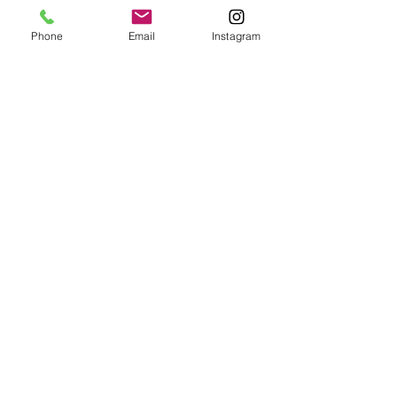
す。
Phone
Email
Instagram
※袷・単衣着物、羽織、コートにお仕
立てできます。
フルレングスの長コートは表示価格
より+6,000円
胴抜き袷は表示価格より＋3,000円
※掲載商品は店頭でも販売しておりま
すので、時間差により売り切れの場合
はご容赦ください。
お支払いについて
商品をお手元にお届けして現物をご確
認いただいてからご注文いただくシス
テムです。取り寄せた段階ではお支払
いは発生しません。
詳細は
こちら
をご覧ください。
最高級 洗えるきもの きもの英​​
お問合せ番号
03-3269-8723