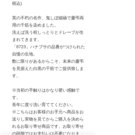
税込)
英の不朽の名作、鬼しぼ縮緬で慶弔両
用の千筋を染めました。
洗えば洗う程しっとりとドレープが生
まれてきます。
「8723」ハナブサの品番がつけられた
自慢の生地。
数に限りがあるからこそ、未来の慶弔
を見据えた白黒の千筋でご提供致しま
す。
※当初の手触りはかなり硬い感触で
す。
長年に渡り洗い育ててください。
※こちらはお客様のお手元へ商品をお
送りし実物を見てからご購入を決めら
れるお取り寄せ商品です。お取り寄せ
の段階ではお支払いは不要になりま