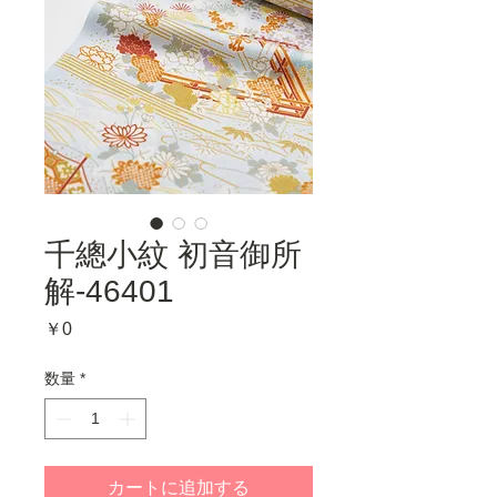
千總小紋 初音御所
解-46401
価
￥0
格
数量
*
カートに追加する