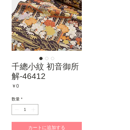
千總小紋 初音御所
解-46412
価
￥0
格
数量
*
カートに追加する