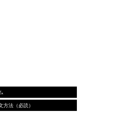
ム
文方法（必読）