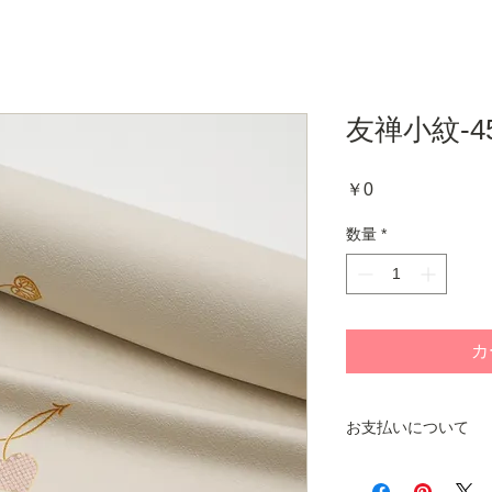
友禅小紋-45
価
￥0
格
数量
*
カ
お支払いについて
商品をお手元にお届
ご注文いただくシス