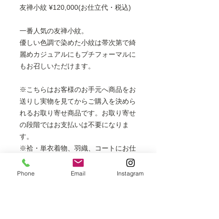
友禅小紋 ¥120,000(お仕立代・税込)
一番人気の友禅小紋。
優しい色調で染めた小紋は帯次第で綺
麗めカジュアルにもプチフォーマルに
もお召しいただけます。
※こちらはお客様のお手元へ商品をお
送りし実物を見てからご購入を決めら
れるお取り寄せ商品です。お取り寄せ
の段階ではお支払いは不要になりま
す。
※袷・単衣着物、羽織、コートにお仕
立てできます。
フルレングスの長コートは表示価格
Phone
Email
Instagram
より+6,000円
胴抜き袷は表示価格より＋3,000円
※掲載商品は店頭でも販売しておりま
すので、時間差により売り切れの場合