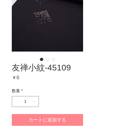
友禅小紋-45109
価
￥0
格
数量
*
カートに追加する