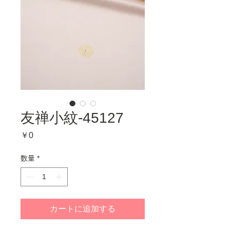
友禅小紋-45127
価
￥0
格
数量
*
カートに追加する