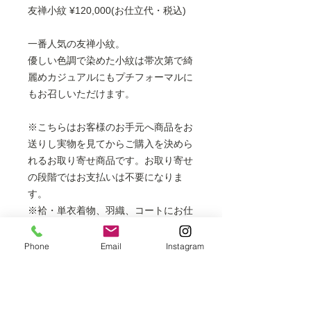
友禅小紋 ¥120,000(お仕立代・税込)
一番人気の友禅小紋。
優しい色調で染めた小紋は帯次第で綺
麗めカジュアルにもプチフォーマルに
もお召しいただけます。
※こちらはお客様のお手元へ商品をお
送りし実物を見てからご購入を決めら
れるお取り寄せ商品です。お取り寄せ
の段階ではお支払いは不要になりま
す。
※袷・単衣着物、羽織、コートにお仕
立てできます。
フルレングスの長コートは表示価格
Phone
Email
Instagram
より+6,000円
胴抜き袷は表示価格より＋3,000円
※掲載商品は店頭でも販売しておりま
すので、時間差により売り切れの場合