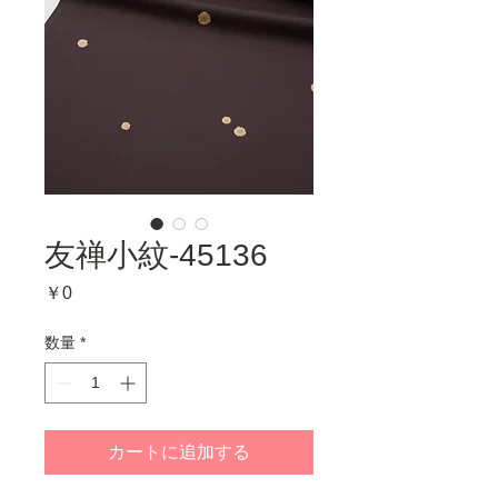
友禅小紋-45136
価
￥0
格
数量
*
カートに追加する