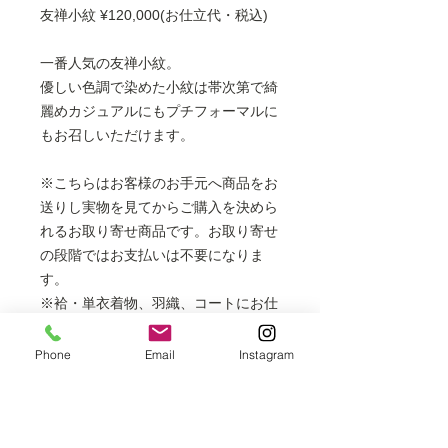
友禅小紋 ¥120,000(お仕立代・税込)
一番人気の友禅小紋。
優しい色調で染めた小紋は帯次第で綺
麗めカジュアルにもプチフォーマルに
もお召しいただけます。
※こちらはお客様のお手元へ商品をお
送りし実物を見てからご購入を決めら
れるお取り寄せ商品です。お取り寄せ
の段階ではお支払いは不要になりま
す。
※袷・単衣着物、羽織、コートにお仕
立てできます。
フルレングスの長コートは表示価格
Phone
Email
Instagram
より+6,000円
胴抜き袷は表示価格より＋3,000円
※掲載商品は店頭でも販売しておりま
すので、時間差により売り切れの場合