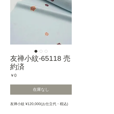
友禅小紋-65118 売
約済
価
￥0
格
在庫なし
友禅小紋 ¥120,000(お仕立代・税込)