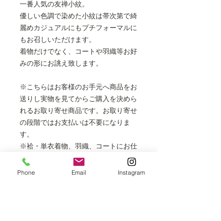
一番人気の友禅小紋。
優しい色調で染めた小紋は帯次第で綺
麗めカジュアルにもプチフォーマルに
もお召しいただけます。
着物だけでなく、コートや羽織等お好
みの形にお誂え致します。
※こちらはお客様のお手元へ商品をお
送りし実物を見てからご購入を決めら
れるお取り寄せ商品です。お取り寄せ
の段階ではお支払いは不要になりま
す。
※袷・単衣着物、羽織、コートにお仕
立てできます。
フルレングスの長コートは表示価格
Phone
Email
Instagram
より+6,000円
胴抜き袷は表示価格より＋3,000円
※掲載商品は店頭でも販売しておりま
すので、時間差により売り切れの場合