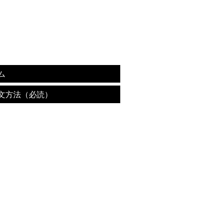
ム
文方法（必読）