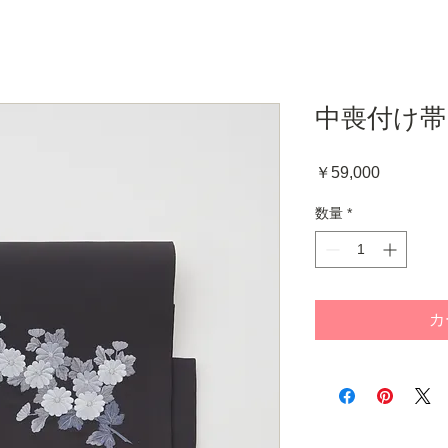
中喪付け帯 
価
￥59,000
格
数量
*
カ