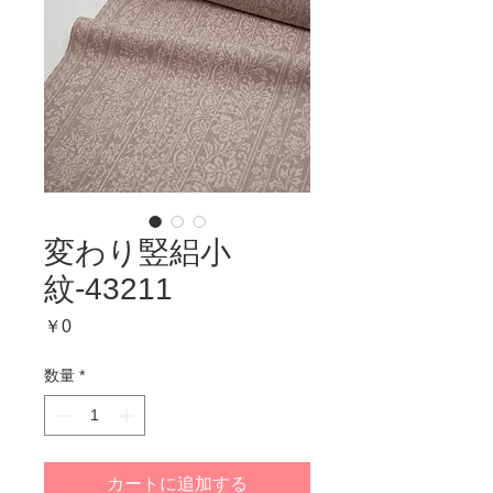
変わり竪絽小
紋-43211
価
￥0
格
数量
*
カートに追加する