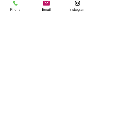
※居敷当代を含みます。
Phone
Email
Instagram
※羽織、コートにもお仕立てできま
す。
フルレングスの長コートは表示価格
より+5,500円
※掲載商品は店頭でも販売しておりま
すので、時間差により売り切れの場合
はご容赦ください。
お支払いについて
商品をお手元にお届けして現物をご確
認いただいてからご注文いただくシス
テムです。取り寄せた段階ではお支払
いは発生しません。
詳細は
こちら
をご覧ください。
最高級 洗えるきもの きもの英​​
お問合せ番号
03-3269-8723