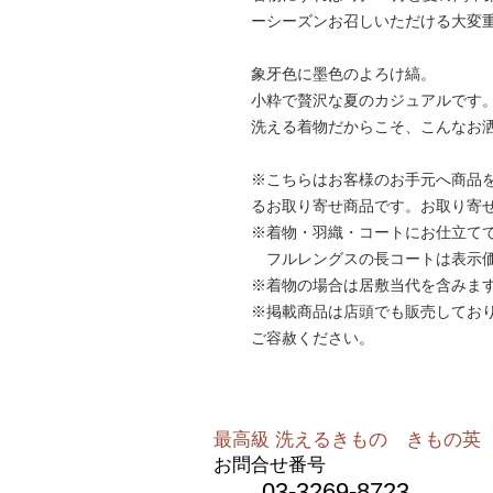
ーシーズンお召しいただける大変
象牙色に墨色のよろけ縞。
小粋で贅沢な夏のカジュアルです
洗える着物だからこそ、こんなお
※こちらはお客様のお手元へ商品
るお取り寄せ商品です。お取り寄
※着物・羽織・コートにお仕立て
フルレングスの長コートは表示価格
※着物の場合は居敷当代を含みま
※掲載商品は店頭でも販売してお
ご容赦ください。
最高級 洗えるきもの きもの英​​
お問合せ番号
03-3269-8723