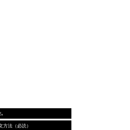
ム
文方法（必読）