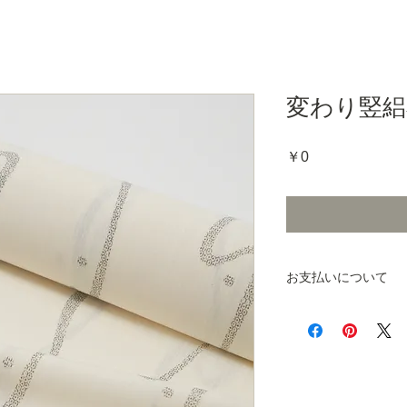
変わり竪絽小
価
￥0
格
お支払いについて
商品をお手元にお届
ご注文いただくシス
払いは発生しません
詳細は
こちら
をご覧