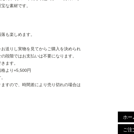
重宝な素材です。
。
洒落も楽しめます。
をお送りし実物を見てからご購入を決められ
せの段階ではお支払いは不要になります。
できます。
より+5,500円
す。
りますので、時間差により売り切れの場合は
ホー
ご注