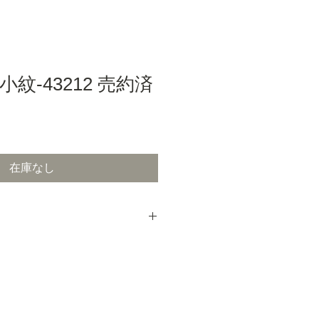
紋-43212 売約済
在庫なし
けして現物をご確認いただいてから
テムです。取り寄せた段階ではお支
。
ください。