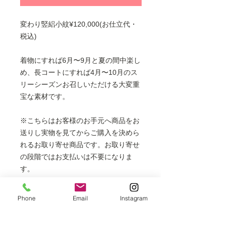
変わり竪絽小紋¥120,000(お仕立代・
税込)
着物にすれば6月〜9月と夏の間中楽し
め、長コートにすれば4月〜10月のス
リーシーズンお召しいただける大変重
宝な素材です。
※こちらはお客様のお手元へ商品をお
送りし実物を見てからご購入を決めら
れるお取り寄せ商品です。お取り寄せ
の段階ではお支払いは不要になりま
す。
※着物・羽織・コートにお仕立てでき
ます。
Phone
Email
Instagram
フルレングスの長コートは表示価格
より+6000円