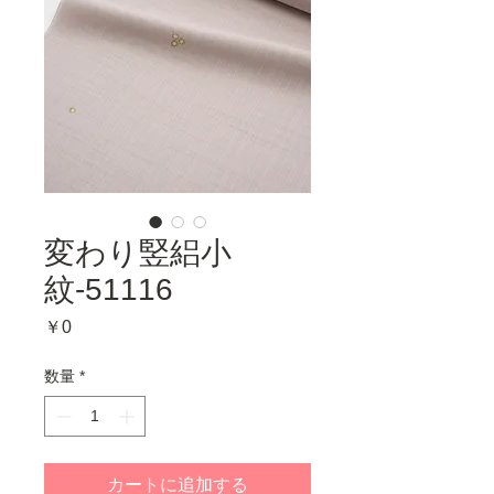
変わり竪絽小
紋-51116
価
￥0
格
数量
*
カートに追加する