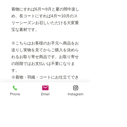
着物にすれば6月〜9月と夏の間中楽し
め、長コートにすれば4月〜10月のス
リーシーズンお召しいただける大変重
宝な素材です。
※こちらはお客様のお手元へ商品をお
送りし実物を見てからご購入を決めら
れるお取り寄せ商品です。お取り寄せ
の段階ではお支払いは不要になりま
す。
※着物・羽織・コートにお仕立てでき
ます。
フルレングスの長コートは表示価格
Phone
Email
Instagram
より+6000円
※着物の場合は居敷当代を含みます。
※掲載商品は店頭でも販売しておりま
すので、時間差により売り切れの場合
はご容赦ください。