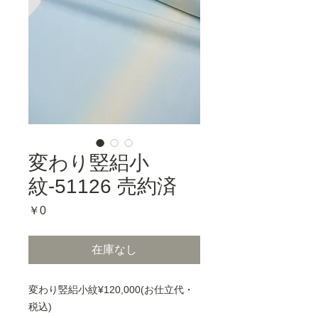
変わり竪絽小
紋-51126 売約済
価
￥0
格
在庫なし
変わり竪絽小紋¥120,000(お仕立代・
税込)