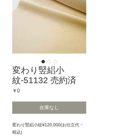
変わり竪絽小
紋-51132 売約済
価
￥0
格
在庫なし
変わり竪絽小紋¥120,000(お仕立代・
税込)