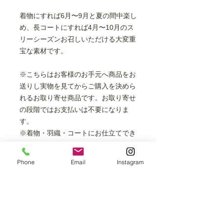
着物にすれば6月〜9月と夏の間中楽し
め、長コートにすれば4月〜10月のス
リーシーズンお召しいただける大変重
宝な素材です。
※こちらはお客様のお手元へ商品をお
送りし実物を見てからご購入を決めら
れるお取り寄せ商品です。お取り寄せ
の段階ではお支払いは不要になりま
す。
※着物・羽織・コートにお仕立てでき
ます。
フルレングスの長コートは表示価格
Phone
Email
Instagram
より+6000円
※着物の場合は居敷当代を含みます。
※掲載商品は店頭でも販売しておりま
すので、時間差により売り切れの場合
はご容赦ください。