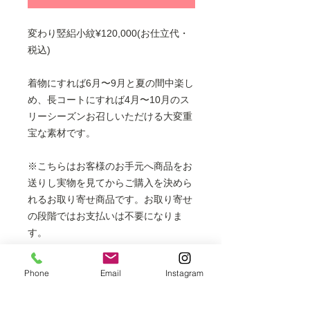
変わり竪絽小紋¥120,000(お仕立代・
税込)
着物にすれば6月〜9月と夏の間中楽し
め、長コートにすれば4月〜10月のス
リーシーズンお召しいただける大変重
宝な素材です。
※こちらはお客様のお手元へ商品をお
送りし実物を見てからご購入を決めら
れるお取り寄せ商品です。お取り寄せ
の段階ではお支払いは不要になりま
す。
※着物・羽織・コートにお仕立てでき
ます。
Phone
Email
Instagram
フルレングスの長コートは表示価格
より+6000円