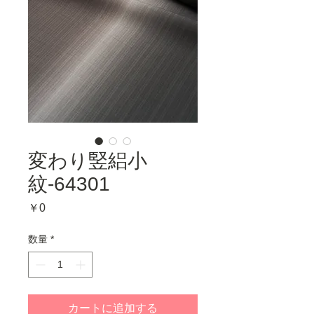
変わり竪絽小
紋-64301
価
￥0
格
数量
*
カートに追加する