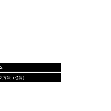
ム
文方法（必読）