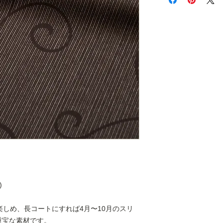
払いは発生しません
詳細は
こちら
をご覧
)
楽しめ、長コートにすれば4月〜10月のスリ
重宝な素材です。