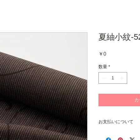
夏紬小紋-52
価
￥0
格
数量
*
カ
お支払いについて
商品をお手元にお届
ご注文いただくシス