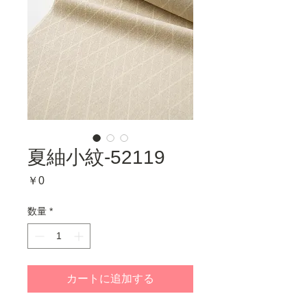
夏紬小紋-52119
価
￥0
格
数量
*
カートに追加する