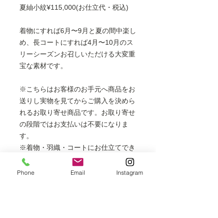
夏紬小紋¥115,000(お仕立代・税込)
着物にすれば6月〜9月と夏の間中楽し
め、長コートにすれば4月〜10月のス
リーシーズンお召しいただける大変重
宝な素材です。
※こちらはお客様のお手元へ商品をお
送りし実物を見てからご購入を決めら
れるお取り寄せ商品です。お取り寄せ
の段階ではお支払いは不要になりま
す。
※着物・羽織・コートにお仕立てでき
ます。
フルレングスの長コートは表示価格
Phone
Email
Instagram
より+6000円
※着物の場合は居敷当代を含みます。
※掲載商品は店頭でも販売しておりま
すので、時間差により売り切れの場合