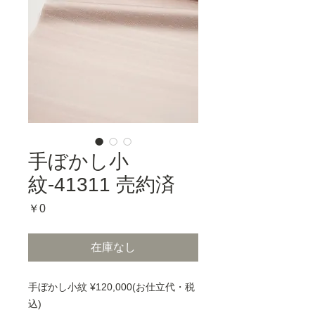
手ぼかし小
紋-41311 売約済
価
￥0
格
在庫なし
手ぼかし小紋 ¥120,000(お仕立代・税
込)