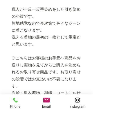
職人が一反一反手染めをした引き染め
の小紋です。
無地感覚なので帯次第で色々なシーン
に着こなせます。
洗える着物の最初の一枚として重宝だ
と思います。
※こちらはお客様のお手元へ商品をお
送りし実物を見てからご購入を決めら
れるお取り寄せ商品です。お取り寄せ
の段階ではお支払いは不要になりま
す。
※袷・単衣着物、羽織、コートにお仕
立てできます。
Phone
Email
Instagram
フルレングスの長コートは表示価格
より+5,500円
胴抜き袷は表示価格より＋3,000円
※掲載商品は店頭でも販売しておりま