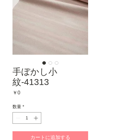
手ぼかし小
紋-41313
価
￥0
格
数量
*
カートに追加する