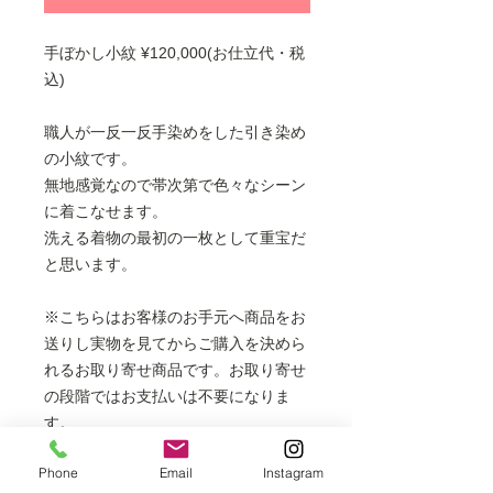
手ぼかし小紋 ¥120,000(お仕立代・税
込)
職人が一反一反手染めをした引き染め
の小紋です。
無地感覚なので帯次第で色々なシーン
に着こなせます。
洗える着物の最初の一枚として重宝だ
と思います。
※こちらはお客様のお手元へ商品をお
送りし実物を見てからご購入を決めら
れるお取り寄せ商品です。お取り寄せ
の段階ではお支払いは不要になりま
す。
※袷・単衣着物、羽織、コートにお仕
Phone
Email
Instagram
立てできます。