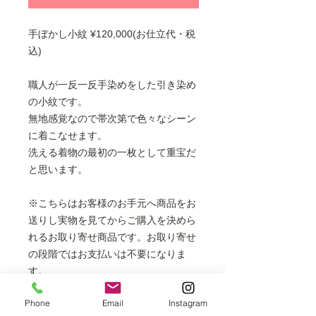
手ぼかし小紋 ¥120,000(お仕立代・税
込)
職人が一反一反手染めをした引き染め
の小紋です。
無地感覚なので帯次第で色々なシーン
に着こなせます。
洗える着物の最初の一枚として重宝だ
と思います。
※こちらはお客様のお手元へ商品をお
送りし実物を見てからご購入を決めら
れるお取り寄せ商品です。お取り寄せ
の段階ではお支払いは不要になりま
す。
※袷・単衣着物、羽織、コートにお仕
Phone
Email
Instagram
立てできます。