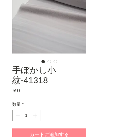
手ぼかし小
紋-41318
価
￥0
格
数量
*
カートに追加する