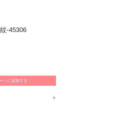
-45306
ートに追加する
けして現物をご確認いただいてから
テムです。取り寄せた段階ではお支