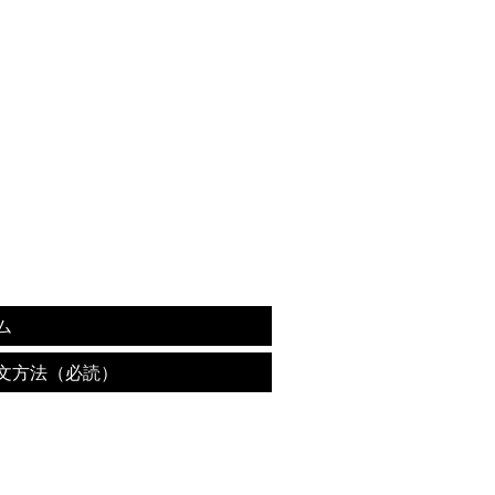
ム
文方法（必読）