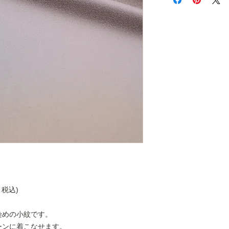
払いは発生しません
詳細は
こちら
をご覧
・税込)
染めの小紋です。
ーンに着こなせます。