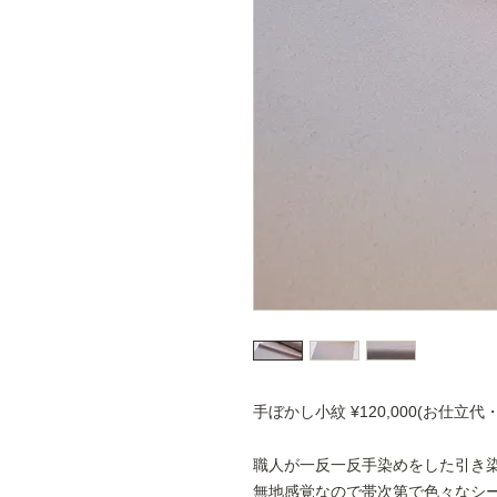
手ぼかし小紋 ¥120,000(お仕立代
職人が一反一反手染めをした引き
無地感覚なので帯次第で色々なシ