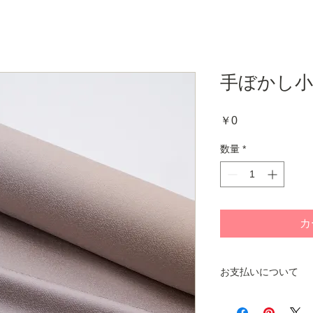
手ぼかし小紋
価
￥0
格
数量
*
カ
お支払いについて
商品をお手元にお届
ご注文いただくシス