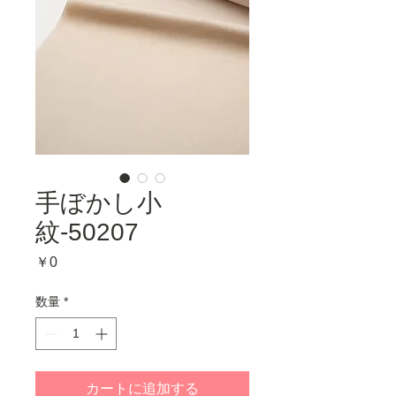
手ぼかし小
紋-50207
価
￥0
格
数量
*
カートに追加する