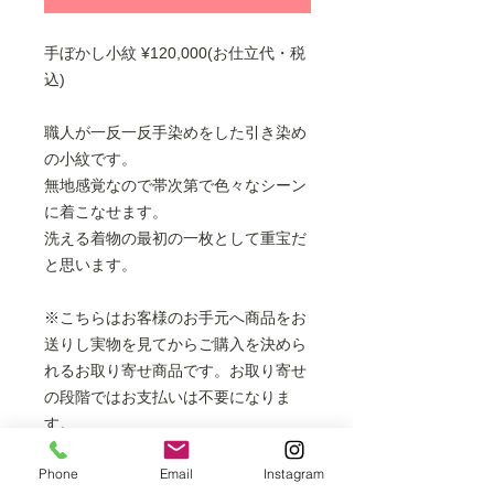
手ぼかし小紋 ¥120,000(お仕立代・税
込)
職人が一反一反手染めをした引き染め
の小紋です。
無地感覚なので帯次第で色々なシーン
に着こなせます。
洗える着物の最初の一枚として重宝だ
と思います。
※こちらはお客様のお手元へ商品をお
送りし実物を見てからご購入を決めら
れるお取り寄せ商品です。お取り寄せ
の段階ではお支払いは不要になりま
す。
※袷・単衣着物、羽織、コートにお仕
Phone
Email
Instagram
立てできます。