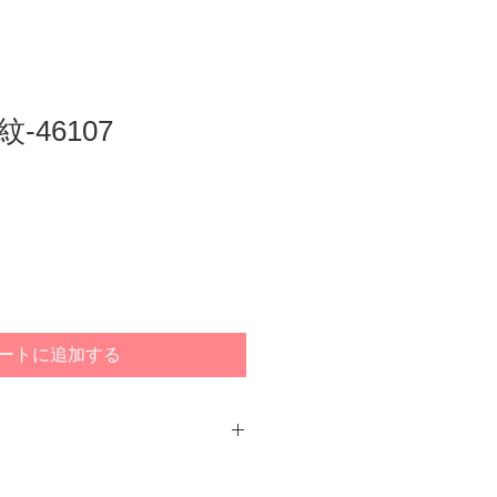
-46107
ートに追加する
けして現物をご確認いただいてから
テムです。取り寄せた段階ではお支