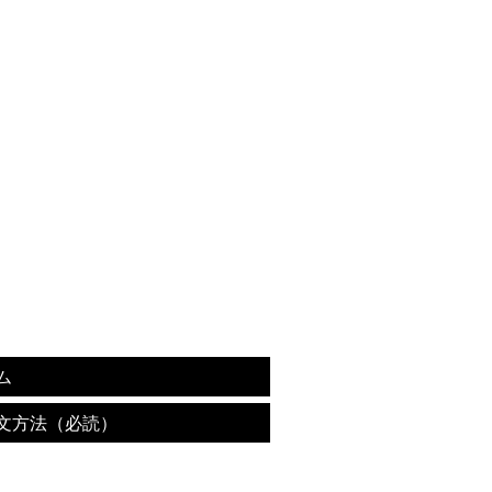
ム
文方法（必読）