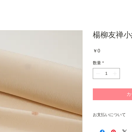
楊柳友禅小紋
価
￥0
格
数量
*
カ
お支払いについて
商品をお手元にお届
ご注文いただくシス