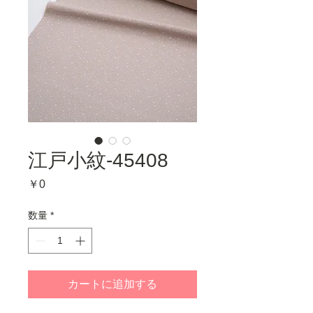
江戸小紋-45408
価
￥0
格
数量
*
カートに追加する