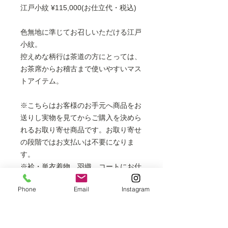
江戸小紋 ¥115,000(お仕立代・税込)
色無地に準じてお召しいただける江戸
小紋。
控えめな柄行は茶道の方にとっては、
お茶席からお稽古まで使いやすいマス
トアイテム。
※こちらはお客様のお手元へ商品をお
送りし実物を見てからご購入を決めら
れるお取り寄せ商品です。お取り寄せ
の段階ではお支払いは不要になりま
す。
※袷・単衣着物、羽織、コートにお仕
立てできます。
Phone
Email
Instagram
フルレングスの長コートは表示価格
より+6,000円
胴抜き袷は表示価格より＋3,000円
※掲載商品は店頭でも販売しておりま