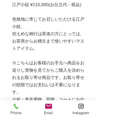
江戸小紋 ¥115,000(お仕立代・税込)
色無地に準じてお召しいただける江戸
小紋。
控えめな柄行は茶道の方にとっては、
お茶席からお稽古まで使いやすいマス
トアイテム。
※こちらはお客様のお手元へ商品をお
送りし実物を見てからご購入を決めら
れるお取り寄せ商品です。お取り寄せ
の段階ではお支払いは不要になりま
す。
※袷・単衣着物、羽織、コートにお仕
立てできます。
Phone
Email
Instagram
フルレングスの長コートは表示価格
より+6,000円
胴抜き袷は表示価格より＋3,000円
※掲載商品は店頭でも販売しておりま