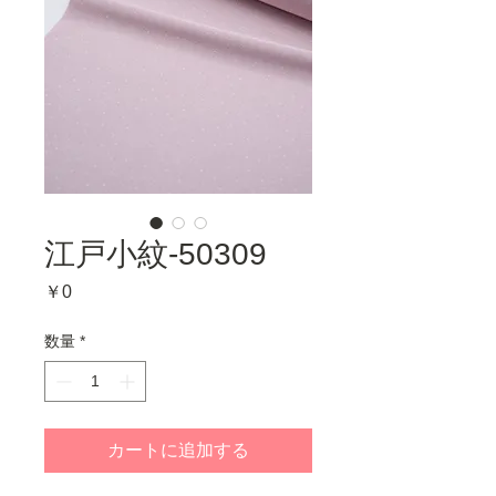
江戸小紋-50309
価
￥0
格
数量
*
カートに追加する