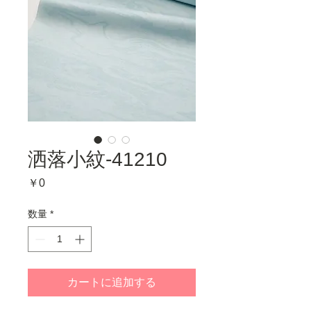
洒落小紋-41210
価
￥0
格
数量
*
カートに追加する