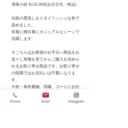
洒落小紋 ¥115,000(お仕立代・税込)
伝統の墨流しをスタイリッシュな色で
染めました。
街着に稽古着にカジュアルなシーンで
活躍します。
※こちらはお客様のお手元へ商品をお
送りし実物を見てからご購入を決めら
れるお取り寄せ商品です。お取り寄せ
の段階ではお支払いは不要になりま
す。
※袷・単衣着物、羽織、コートにお仕
立てできます。
フルレングスの長コートは表示価格
Phone
Email
Instagram
より+5,500円
胴抜き袷は表示価格より＋3,000円
※掲載商品は店頭でも販売しておりま
すので、時間差により売り切れの場合