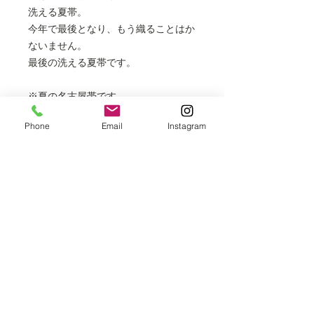
洗える夏帯。
今年で最後となり、もう織ることはか
ないません。
最後の洗える夏帯です。
※夏の名古屋帯です。
※価格はお誂え、芯代、お仕立て代を
Phone
Email
Instagram
含みます。
※約2週間程度でお届けいたします。
※表示価格は全て税込となります。
※掲載商品は店頭でも販売しておりま
すので、時間差により売り切れの場合
はご容赦ください。
最高級 洗えるきもの きもの英​​
お問合せ番号