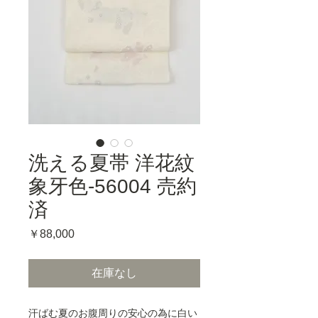
洗える夏帯 洋花紋
象牙色-56004 売約
済
価
￥88,000
格
在庫なし
汗ばむ夏のお腹周りの安心の為に白い