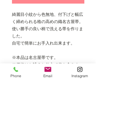
綺麗目小紋から色無地、付下げと幅広
く締められる格の高めの織名古屋帯。
使い勝手の良い柄で洗える帯を作りま
した。
自宅で簡単にお手入れ出来ます。
※本品は名古屋帯です。
※価格はお誂えお仕立て代を含みま
す。
Phone
Email
Instagram
※表示価格は全て税込となります。
※納期 約2週間でお届けいたします。
※付け帯に加工することが出来ます。
＋7000円
※掲載商品は店頭でも販売しておりま
すので、時間差により売り切れの場合
はご容赦ください。