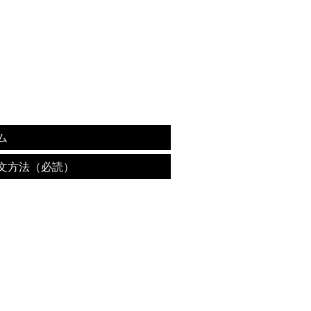
ム
文方法（必読）