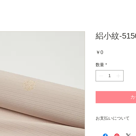
絽小紋-515
価
￥0
格
数量
*
カ
お支払いについて
商品をお手元にお届
ご注文いただくシス