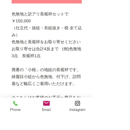
色無地と訳アリ長襦袢セットで
￥150,000
（仕立代・抜紋・衣紋抜き・税 全て込
み）
色無地と長襦袢をお取り寄せください
​お取り寄せは合計4反まで ​(例)色無地
3点 長襦袢1点
廃番の「小桜」の地紋の長襦袢です。
綺麗目小紋から色無地、付下げ、訪問
着など幅広くご着用いただけます。
※こちらはお客様のお手元へ商品をお
送りし実物を見てからご購入を決めら
Phone
Email
Instagram
れるお取り寄せ商品です。お取り寄せ
の段階ではお支払いは不要になりま
す。