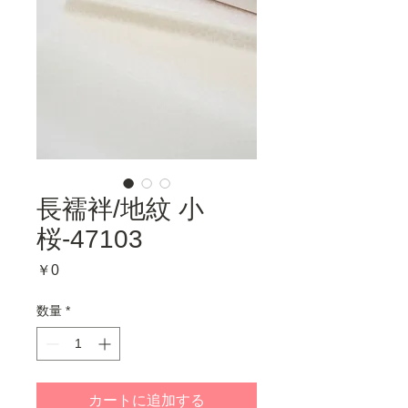
長襦袢/地紋 小
桜-47103
価
￥0
格
数量
*
カートに追加する