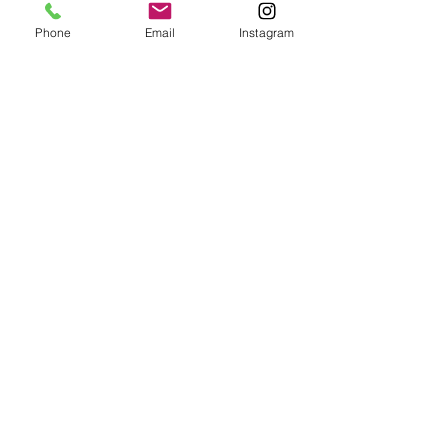
Phone
Email
Instagram
粋紗コート-63012
価格
￥0