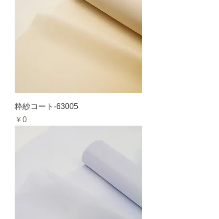
粋紗コート-63005
価格
￥0