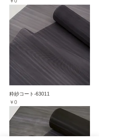
価格
￥0
粋紗コート-63011
価格
￥0