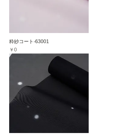
粋紗コート-63001
価格
￥0